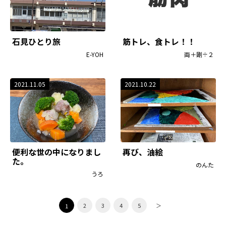
石見ひとり旅
筋トレ、食トレ！！
E-YOH
両＋剛÷２
2021.11.05
2021.10.22
便利な世の中になりまし
再び、油絵
た。
のんた
うろ
2
3
4
5
＞
1