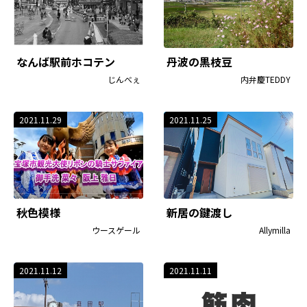
なんば駅前ホコテン
丹波の黒枝豆
じんべぇ
内弁慶TEDDY
2021.11.29
2021.11.25
秋色模様
新居の鍵渡し
ウースゲール
Allymilla
2021.11.12
2021.11.11