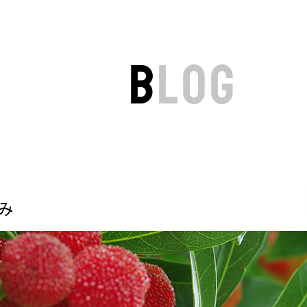
B
LOG
み