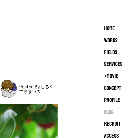
HOME
WORKS
FIELDS
SERVICES
+MOVIE
CONCEPT
Posted By しろく
てちまいの
PROFILE
BLOG
RECRUIT
ACCESS