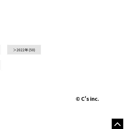
2022年
(50)
© C's inc.