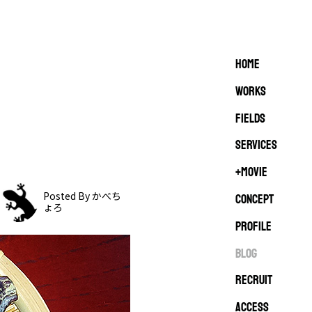
HOME
WORKS
FIELDS
SERVICES
+MOVIE
CONCEPT
Posted By かべち
ょろ
PROFILE
BLOG
RECRUIT
ACCESS