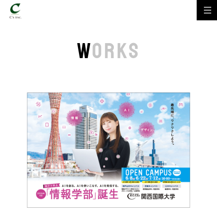
W
ORKS