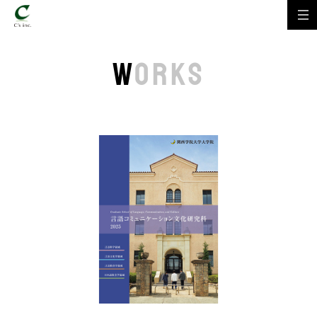
W
ORKS