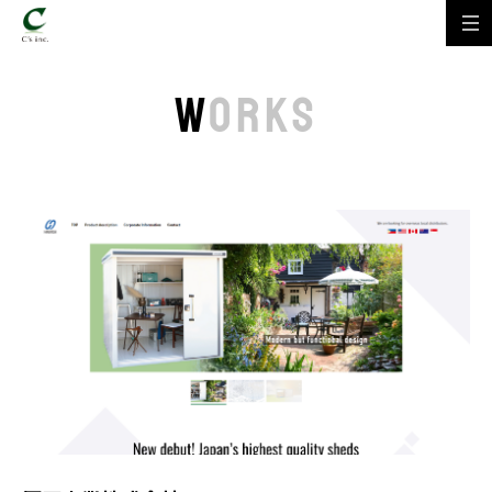
W
ORKS