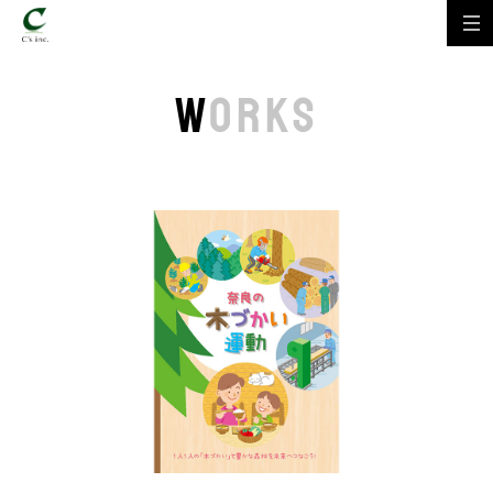
W
ORKS