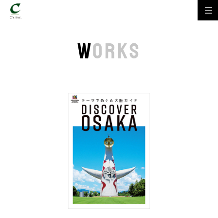
W
ORKS